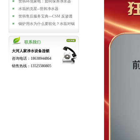
世韩环境家电：如何保养净水器
水垢的克星--世韩净水器
世韩售后服务宝典---CSM 反渗透
膜使用您清楚吗？
锅炉用水为什么要软化？水垢对锅
炉的危害？
反渗透纯净水机原理及作用介绍
联系我们
大河人家净水设备连锁
咨询电话：18638944864
销售热线：13525580805