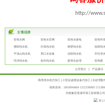
http://www.s
世韩水网
世韩水官网
世韩水家电
世韩环
濮阳纯水机
许昌纯水机
鹤壁纯水机
洛阳纯
平顶山纯水机
周口水设备
信阳纯水机
开封净
菏泽纯水机
焦作纯水机
家用水处理
世韩膜
公司简介
|
产品展示
商用净水机代加工
|
小型反渗透设备代加工
|
水处理配
销售咨询：18638944864 13525580805 151
河南豫宏美溪环境工程有限公
豫公网