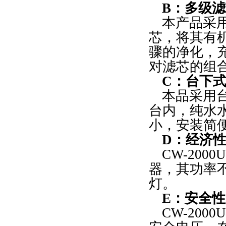
B
：多级滤
本产品采
芯，将其有
骤的净化，
对滤芯的组
C
：台下
本品采用
台内，纯水
小，安装简
D
：经济
CW-20
器，其功率
灯。
E
：安全性
CW-20