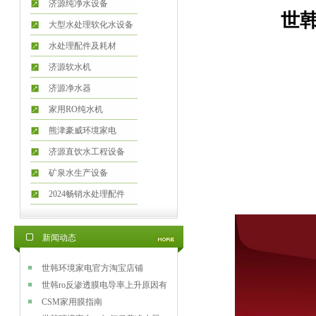
济源纯净水设备
世韩
大型水处理软化水设备
水处理配件及耗材
济源软水机
济源净水器
家用RO纯水机
熊津豪威环境家电
济源直饮水工程设备
矿泉水生产设备
2024畅销水处理配件
新闻动态
世韩环境家电官方淘宝店铺
世韩ro反渗透膜电导率上升原因有
哪些
CSM家用膜指南