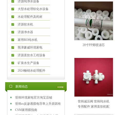
济源纯净水设备
大型水处理软化水设备
水处理配件及耗材
济源软水机
济源净水器
家用RO纯水机
20寸PP熔喷滤芯
熊津豪威环境家电
济源直饮水工程设备
矿泉水生产设备
2024畅销水处理配件
新闻动态
世韩环境家电官方淘宝店铺
世韩减压阀 世韩纯水机
世韩ro反渗透膜电导率上升原因有
专用配件 家用直饮机配
哪些
CSM家用膜指南
件