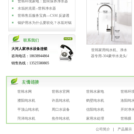
世韩环境家电：如何保养净水器
水垢的克星--世韩净水器
世韩售后服务宝典---CSM 反渗透
膜使用您清楚吗？
锅炉用水为什么要软化？水垢对锅
炉的危害？
反渗透纯净水机原理及作用介绍
联系我们
大河人家净水设备连锁
世韩家用纯水机、净水
咨询电话：18638944864
器专用-304豪华水龙头/
双管水龙头
销售热线：13525580805
世韩水网
世韩水官网
世韩水家电
世韩环
濮阳纯水机
许昌纯水机
鹤壁纯水机
洛阳纯
平顶山纯水机
周口水设备
信阳纯水机
开封净
菏泽纯水机
焦作纯水机
家用水处理
世韩膜
公司简介
|
产品展示